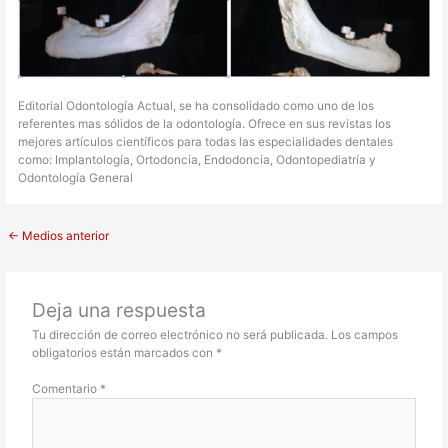
Editorial Odontología Actual, se ha consolidado como uno de los
referentes mas sólidos de la odontología. Ofrece en sus revistas los
mejores artículos científicos para todas las especialidades dentales
como: Implantología, Ortodoncia, Endodoncia, Odontopediatría y
Odontología General
←
Medios anterior
Deja una respuesta
Tu dirección de correo electrónico no será publicada.
Los campos
obligatorios están marcados con
*
Comentario
*