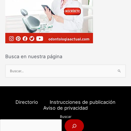
Busca en nuestra página
B
u
s
c
a
Directorio
Instrucciones de publicación
r
Aviso de privacidad
p
Buscar
o
r