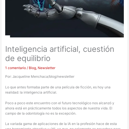
Inteligencia artificial, cuestión
de equilibrio
1 comentario
/
Blog
,
Newsletter
Por: Jacqueline Menchaca/blog/newsletter
Lo que antes formaba parte de una película de ficción, es hoy una
realidad: la inteligencia artificial.
Poco a poco este encuentro con el futuro tecnológico nos alcanzó y
ahora está en prácticamente todos los aspectos de nuestra vida. El
campo de la odontología no es la excepción.
La variada gama de aplicaciones de la IA en la profesión hace de esta