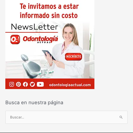
Busca en nuestra página
B
u
s