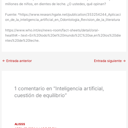
millones de niños, en dientes de leche. ¿O ustedes, qué opinan?
Fuente: *https://www.researchgate.net/publication/353254244_Aplicaci
on_de_la_inteligencia_artificial_en_Odontologia_Revision_de_la_literatura
https://www.who.int/es/news-room/fact-sheets/detail/oral-
health#:~:text=En%20todo%20el%20mundo%2C%20se,en%20los%20die
ntes%20de%20leche.
←
Entrada anterior
Entrada siguiente
→
1 comentario en “Inteligencia artificial,
cuestión de equilibrio”
ALISSS