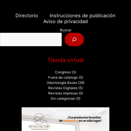
c
a
Directorio
Instrucciones de publicación
r
Aviso de privacidad
p
Buscar
o
r
:
Tienda virtual
Congreso
(3)
Fuera de catalogo
(0)
Odontología Books
(26)
Revistas Digitales
(5)
Revistas Impresas
(0)
Sin categorizar
(0)