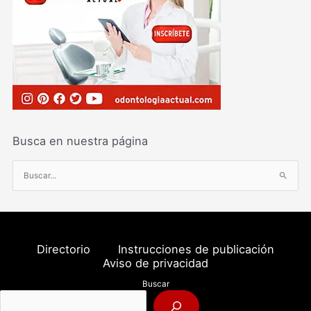
Busca en nuestra página
B
u
s
c
a
Directorio
Instrucciones de publicación
r
Aviso de privacidad
p
Buscar
o
r