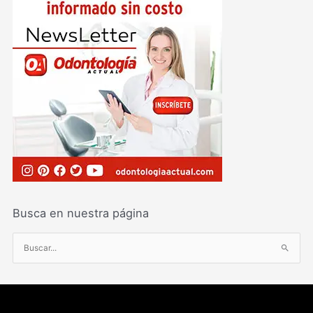
Busca en nuestra página
B
u
s
c