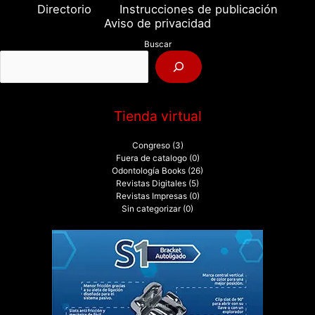
a
Directorio
Instrucciones de publicación
r
Aviso de privacidad
p
Buscar
o
r
:
Tienda virtual
Congreso
(3)
Fuera de catalogo
(0)
Odontología Books
(26)
Revistas Digitales
(5)
Revistas Impresas
(0)
Sin categorizar
(0)