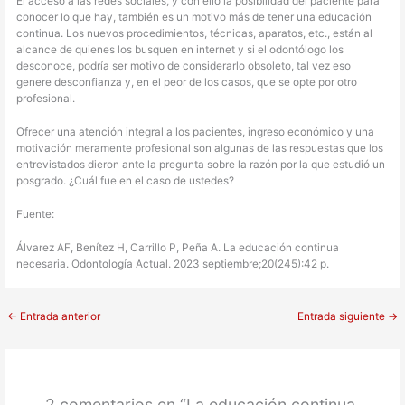
El acceso a las redes sociales, y con ello la posibilidad del paciente para
conocer lo que hay, también es un motivo más de tener una educación
continua. Los nuevos procedimientos, técnicas, aparatos, etc., están al
alcance de quienes los busquen en internet y si el odontólogo los
desconoce, podría ser motivo de considerarlo obsoleto, tal vez eso
genere desconfianza y, en el peor de los casos, que se opte por otro
profesional.
Ofrecer una atención integral a los pacientes, ingreso económico y una
motivación meramente profesional son algunas de las respuestas que los
entrevistados dieron ante la pregunta sobre la razón por la que estudió un
posgrado. ¿Cuál fue en el caso de ustedes?
Fuente:
Álvarez AF, Benítez H, Carrillo P, Peña A. La educación continua
necesaria. Odontología Actual. 2023 septiembre;20(245):42 p.
←
Entrada anterior
Entrada siguiente
→
2 comentarios en “La educación continua