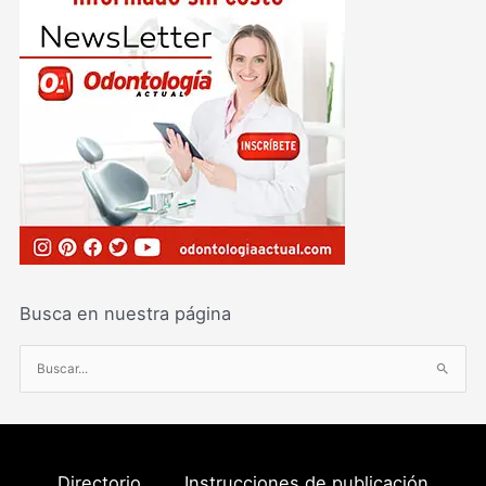
Busca en nuestra página
B
u
s
c
a
Directorio
Instrucciones de publicación