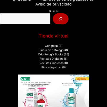
r
Aviso de privacidad
p
Buscar
o
r
:
Tienda virtual
Congreso
(3)
Fuera de catalogo
(0)
Odontología Books
(26)
Revistas Digitales
(5)
Revistas Impresas
(0)
Sin categorizar
(0)