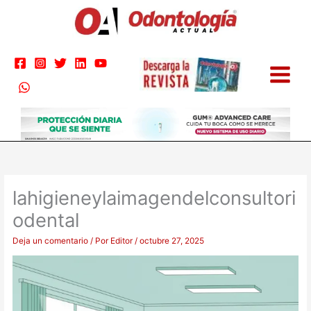
Ir
al
contenido
lahigieneylaimagendelconsultori
odental
Deja un comentario
/ Por
Editor
/
octubre 27, 2025