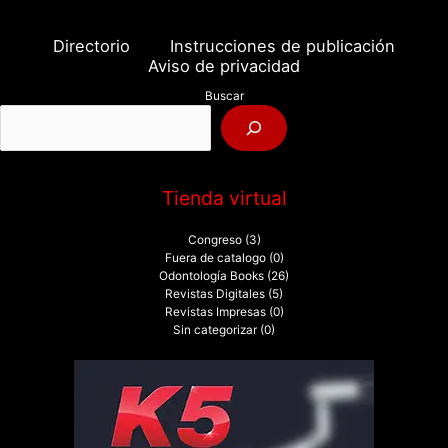
c
a
Directorio
Instrucciones de publicación
r
Aviso de privacidad
p
Buscar
o
r
:
Tienda virtual
Congreso
(3)
Fuera de catalogo
(0)
Odontología Books
(26)
Revistas Digitales
(5)
Revistas Impresas
(0)
Sin categorizar
(0)