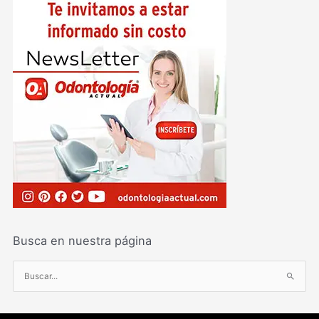
Busca en nuestra página
B
u
s