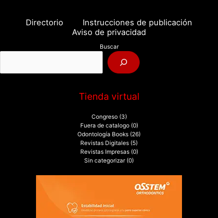
c
a
Directorio
Instrucciones de publicación
r
Aviso de privacidad
p
Buscar
o
r
:
Tienda virtual
Congreso
(3)
Fuera de catalogo
(0)
Odontología Books
(26)
Revistas Digitales
(5)
Revistas Impresas
(0)
Sin categorizar
(0)