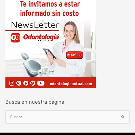
Busca en nuestra página
B
u
s