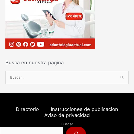
Busca en nuestra página
B
u
s
c
a
Directorio
Instrucciones de publicación
r
Aviso de privacidad
p
Buscar
o
r