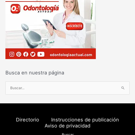
Busca en nuestra página
B
u
s
c
a
Directorio
Instrucciones de publicación
r
Aviso de privacidad
p
Buscar