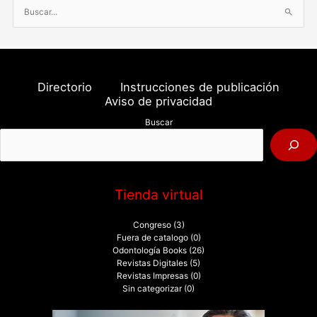
B
u
s
c
a
Directorio
Instrucciones de publicación
r
Aviso de privacidad
p
Buscar
o
r
:
Tienda virtual
Congreso
(3)
Fuera de catalogo
(0)
Odontología Books
(26)
Revistas Digitales
(5)
Revistas Impresas
(0)
Sin categorizar
(0)