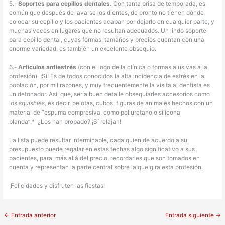
5.-
Soportes para cepillos dentales
. Con tanta prisa de temporada, es
común que después de lavarse los dientes, de pronto no tienen dónde
colocar su cepillo y los pacientes acaban por dejarlo en cualquier parte, y
muchas veces en lugares que no resultan adecuados. Un lindo soporte
para cepillo dental, cuyas formas, tamaños y precios cuentan con una
enorme variedad, es también un excelente obsequio.
6.-
Artículos antiestrés
(con el logo de la clínica o formas alusivas a la
profesión). ¡Sí! Es de todos conocidos la alta incidencia de estrés en la
población, por mil razones, y muy frecuentemente la visita al dentista es
un detonador. Así, que, sería buen detalle obsequiarles accesorios como
los
squishies,
es decir, pelotas, cubos, figuras de animales hechos con un
material de “espuma compresiva, como poliuretano o silicona
blanda”.* ¿Los han probado? ¡Sí relajan!
La lista puede resultar interminable, cada quien de acuerdo a su
presupuesto puede regalar en estas fechas algo significativo a sus
pacientes, para, más allá del precio, recordarles que son tomados en
cuenta y representan la parte central sobre la que gira esta profesión.
¡Felicidades y disfruten las fiestas!
←
Entrada anterior
Entrada siguiente
→