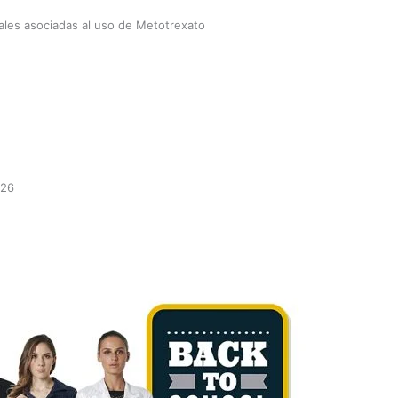
ales asociadas al uso de Metotrexato
-26