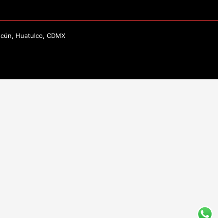
ncún, Huatulco, CDMX