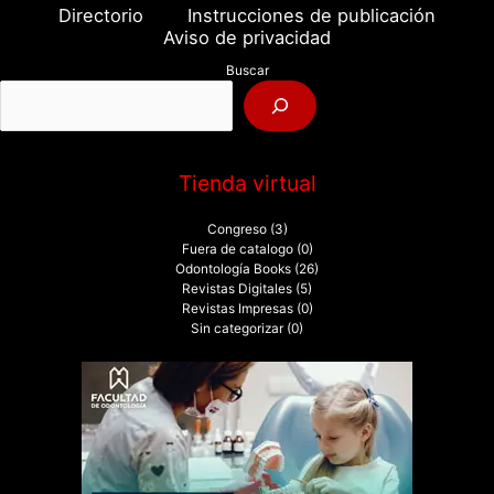
a
Directorio
Instrucciones de publicación
r
Aviso de privacidad
p
Buscar
o
r
:
Tienda virtual
Congreso
(3)
Fuera de catalogo
(0)
Odontología Books
(26)
Revistas Digitales
(5)
Revistas Impresas
(0)
Sin categorizar
(0)