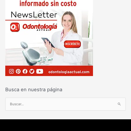
Busca en nuestra página
B
u
s
c