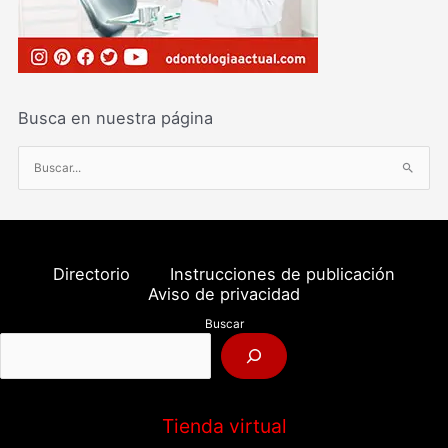
Busca en nuestra página
B
u
s
c
a
Directorio
Instrucciones de publicación
r
Aviso de privacidad
p
Buscar
o
r
:
Tienda virtual