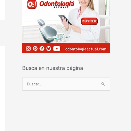
Busca en nuestra página
B
u
s
c
a
r
p