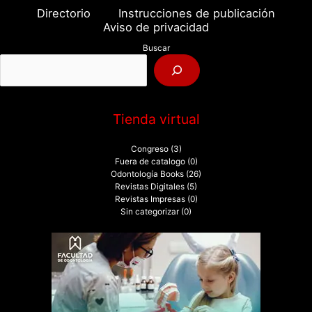
a
Directorio
Instrucciones de publicación
r
Aviso de privacidad
p
Buscar
o
r
:
Tienda virtual
Congreso
(3)
Fuera de catalogo
(0)
Odontología Books
(26)
Revistas Digitales
(5)
Revistas Impresas
(0)
Sin categorizar
(0)