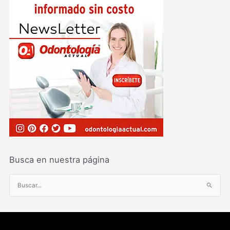
Busca en nuestra página
B
u
s
c