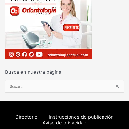
Busca en nuestra página
B
u
s
c
a
Directorio
Instrucciones de publicación
r
Aviso de privacidad
p