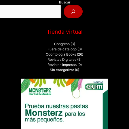
Buscar
o
r
:
Tienda virtual
Congreso
(3)
Fuera de catalogo
(0)
Odontología Books
(26)
Revistas Digitales
(5)
Revistas Impresas
(0)
Sin categorizar
(0)