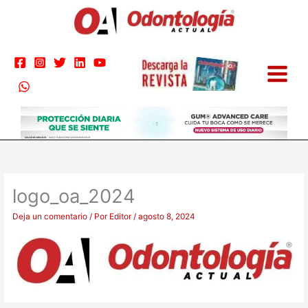
Ir
al
contenido
logo_oa_2024
Deja un comentario
/ Por
Editor
/
agosto 8, 2024