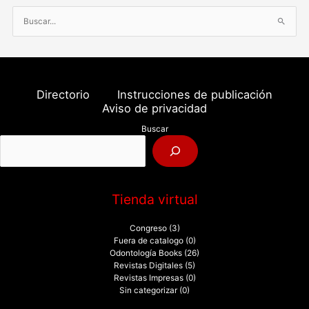
B
u
s
c
a
Directorio
Instrucciones de publicación
r
Aviso de privacidad
p
Buscar
o
r
:
Tienda virtual
Congreso
(3)
Fuera de catalogo
(0)
Odontología Books
(26)
Revistas Digitales
(5)
Revistas Impresas
(0)
Sin categorizar
(0)