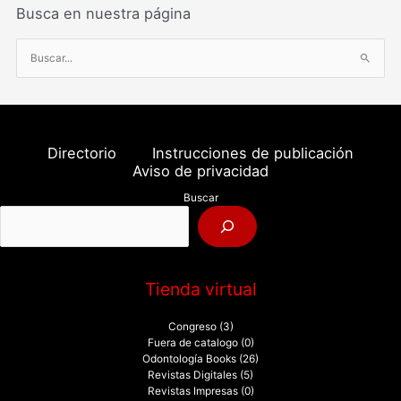
Busca en nuestra página
B
u
s
c
a
Directorio
Instrucciones de publicación
r
Aviso de privacidad
p
Buscar
o
r
:
Tienda virtual
Congreso
(3)
Fuera de catalogo
(0)
Odontología Books
(26)
Revistas Digitales
(5)
Revistas Impresas
(0)