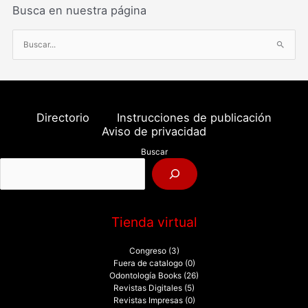
Busca en nuestra página
B
u
s
c
a
Directorio
Instrucciones de publicación
r
Aviso de privacidad
p
Buscar
o
r
:
Tienda virtual
Congreso
(3)
Fuera de catalogo
(0)
Odontología Books
(26)
Revistas Digitales
(5)
Revistas Impresas
(0)