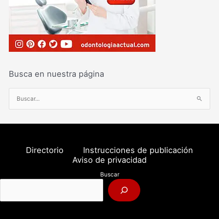
Busca en nuestra página
B
u
s
c
a
Directorio
Instrucciones de publicación
r
Aviso de privacidad
p
Buscar
o
r
: