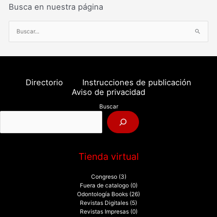
Busca en nuestra página
B
u
s
c
a
Directorio
Instrucciones de publicación
r
Aviso de privacidad
p
Buscar
o
r
:
Tienda virtual
Congreso
(3)
Fuera de catalogo
(0)
Odontología Books
(26)
Revistas Digitales
(5)
Revistas Impresas
(0)