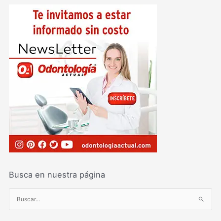
Busca en nuestra página
B
u