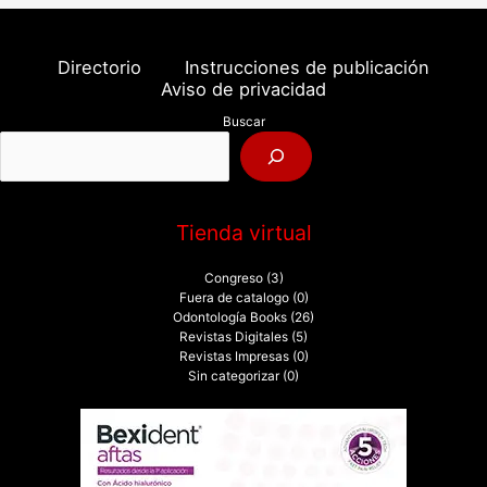
s
c
a
Directorio
Instrucciones de publicación
r
Aviso de privacidad
p
Buscar
o
r
:
Tienda virtual
Congreso
(3)
Fuera de catalogo
(0)
Odontología Books
(26)
Revistas Digitales
(5)
Revistas Impresas
(0)
Sin categorizar
(0)