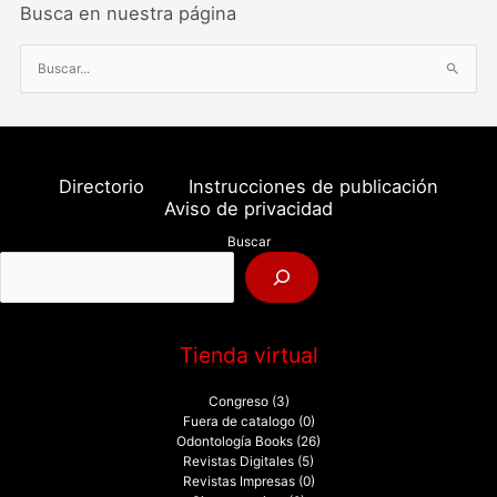
Busca en nuestra página
B
u
s
c
a
Directorio
Instrucciones de publicación
r
Aviso de privacidad
p
Buscar
o
r
:
Tienda virtual
Congreso
(3)
Fuera de catalogo
(0)
Odontología Books
(26)
Revistas Digitales
(5)
Revistas Impresas
(0)