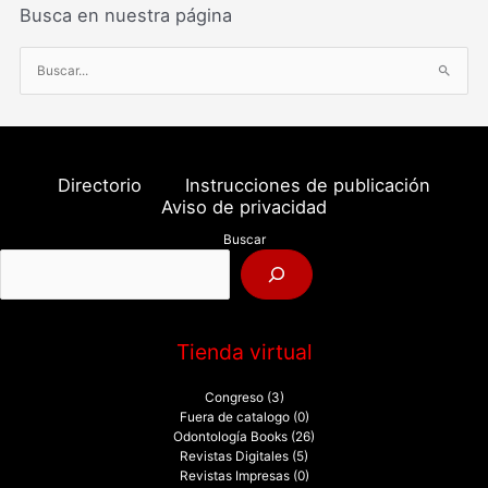
Busca en nuestra página
B
u
s
c
a
Directorio
Instrucciones de publicación
r
Aviso de privacidad
p
Buscar
o
r
:
Tienda virtual
Congreso
(3)
Fuera de catalogo
(0)
Odontología Books
(26)
Revistas Digitales
(5)
Revistas Impresas
(0)