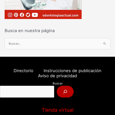
Busca en nuestra página
B
u
s
c
a
Directorio
Instrucciones de publicación
r
Aviso de privacidad
p
Buscar
o
r
:
Tienda virtual