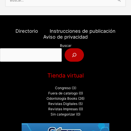
B
u
s
c
a
Directorio
Instrucciones de publicación
r
Aviso de privacidad
p
Buscar
o
r
:
Tienda virtual
Congreso
(3)
Fuera de catalogo
(0)
Odontología Books
(26)
Revistas Digitales
(5)
Revistas Impresas
(0)
Sin categorizar
(0)