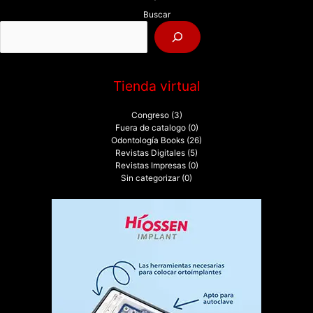
p
Buscar
o
r
:
Tienda virtual
Congreso
(3)
Fuera de catalogo
(0)
Odontología Books
(26)
Revistas Digitales
(5)
Revistas Impresas
(0)
Sin categorizar
(0)