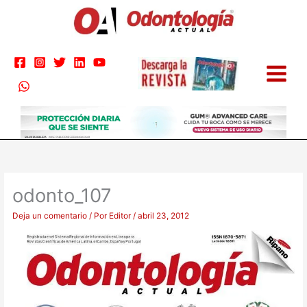
Ir
al
contenido
odonto_107
Deja un comentario
/ Por
Editor
/
abril 23, 2012