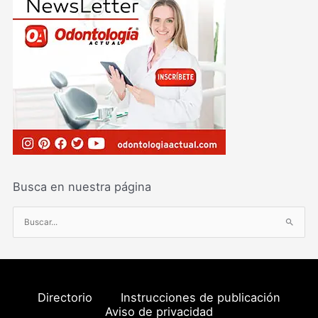
Busca en nuestra página
B
u
s
c
a
Directorio
Instrucciones de publicación
r
Aviso de privacidad