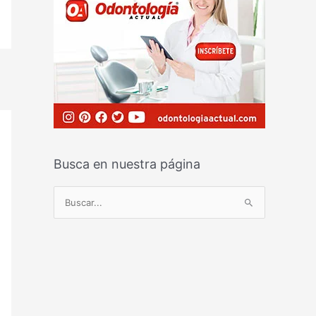
Busca en nuestra página
B
u
s
c
a
r
p