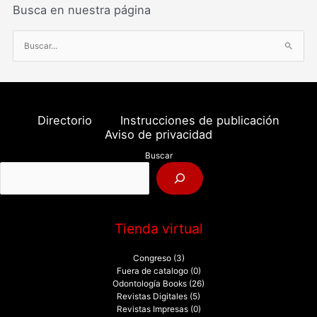
Busca en nuestra página
B
u
s
c
a
Directorio
Instrucciones de publicación
r
Aviso de privacidad
p
Buscar
o
r
:
Tienda virtual
Congreso
(3)
Fuera de catalogo
(0)
Odontología Books
(26)
Revistas Digitales
(5)
Revistas Impresas
(0)