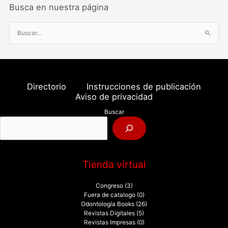
Busca en nuestra página
B
u
s
c
a
Directorio
Instrucciones de publicación
r
Aviso de privacidad
p
Buscar
o
r
:
Tienda virtual
Congreso
(3)
Fuera de catalogo
(0)
Odontología Books
(26)
Revistas Digitales
(5)
Revistas Impresas
(0)