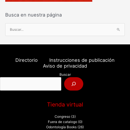
Busca en nuestra página
B
u
s
c
a
Directorio
Instrucciones de publicación
r
Aviso de privacidad
p
Buscar
o
r
:
Tienda virtual
Congreso
(3)
Fuera de catalogo
(0)
Odontología Books
(26)