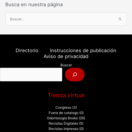
Busca en nuestra página
B
u
s
c
a
Directorio
Instrucciones de publicación
r
Aviso de privacidad
p
Buscar
o
r
:
Tienda virtual
Congreso
(3)
Fuera de catalogo
(0)
Odontología Books
(26)
Revistas Digitales
(5)
Revistas Impresas
(0)