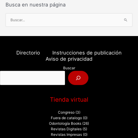
Busca en nuestra página
B
u
s
c
a
Directorio
Instrucciones de publicación
r
Aviso de privacidad
p
Buscar
o
r
:
Tienda virtual
Congreso
(3)
Fuera de catalogo
(0)
Odontología Books
(26)
Revistas Digitales
(5)
Revistas Impresas
(0)