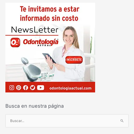
Busca en nuestra página
B
u