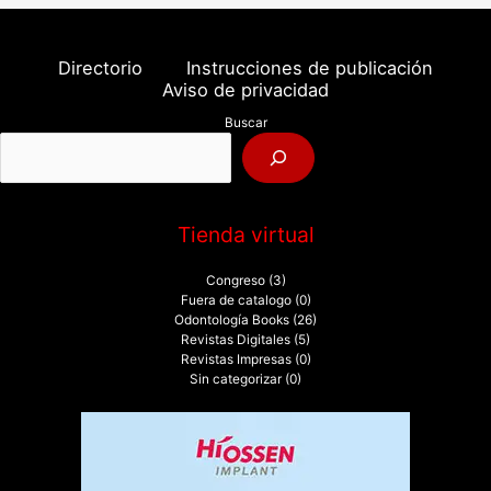
s
c
a
Directorio
Instrucciones de publicación
r
Aviso de privacidad
p
Buscar
o
r
:
Tienda virtual
Congreso
(3)
Fuera de catalogo
(0)
Odontología Books
(26)
Revistas Digitales
(5)
Revistas Impresas
(0)
Sin categorizar
(0)