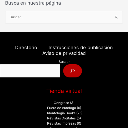
Busca en nuestra página
B
u
s
c
a
Directorio
Instrucciones de publicación
r
Aviso de privacidad
p
Buscar
o
r
:
Tienda virtual
Congreso
(3)
Fuera de catalogo
(0)
Odontología Books
(26)
Revistas Digitales
(5)
Revistas Impresas
(0)