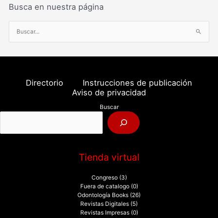
Busca en nuestra página
B
u
s
c
a
Directorio
Instrucciones de publicación
r
Aviso de privacidad
p
Buscar
o
r
:
Tienda virtual
Congreso
(3)
Fuera de catalogo
(0)
Odontología Books
(26)
Revistas Digitales
(5)
Revistas Impresas
(0)