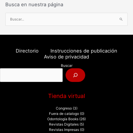
Busca en nuestra página
B
u
s
c
a
Directorio
Instrucciones de publicación
r
Aviso de privacidad
p
Buscar
o
r
:
Tienda virtual
Congreso
(3)
Fuera de catalogo
(0)
Odontología Books
(26)
Revistas Digitales
(5)
Revistas Impresas
(0)