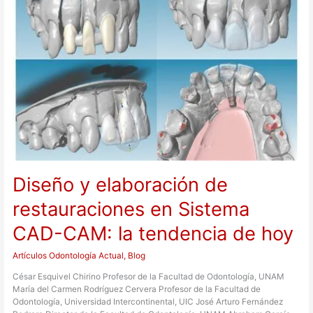
de
restauraciones
en
Sistema
CAD-
CAM:
la
tendencia
de
hoy
Diseño y elaboración de
restauraciones en Sistema
CAD-CAM: la tendencia de hoy
Artículos Odontología Actual
,
Blog
César Esquivel Chirino Profesor de la Facultad de Odontología, UNAM
María del Carmen Rodríguez Cervera Profesor de la Facultad de
Odontología, Universidad Intercontinental, UIC José Arturo Fernández