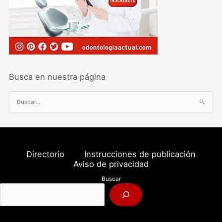
Busca en nuestra página
B
u
s
c
a
Directorio
Instrucciones de publicación
r
Aviso de privacidad
p
Buscar
o
r
: