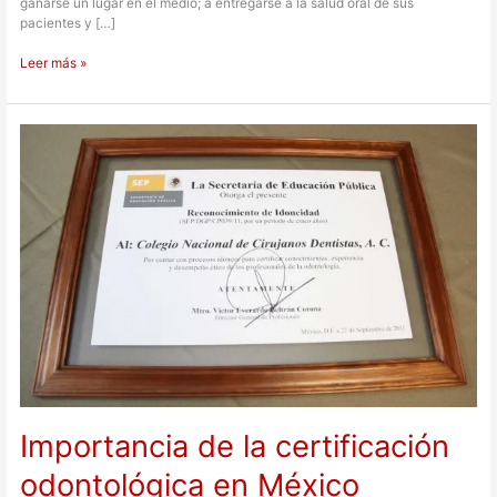
ganarse un lugar en el medio; a entregarse a la salud oral de sus
pacientes y […]
Leer más »
Importancia
de
la
certificación
odontológica
en
México
Importancia de la certificación
odontológica en México