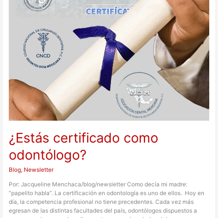
odontólogo?
¿Estás certificado como
odontólogo?
Blog
,
Newsletter
Por: Jacqueline Menchaca/blog/newsletter Como decía mi madre:
“papelito habla”. La certificación en odontología es uno de ellos. Hoy en
día, la competencia profesional no tiene precedentes. Cada vez más
egresan de las distintas facultades del país, odontólogos dispuestos a