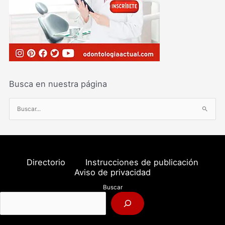
Busca en nuestra página
B
u
s
c
a
Directorio
Instrucciones de publicación
r
Aviso de privacidad
p
Buscar
o
r
: