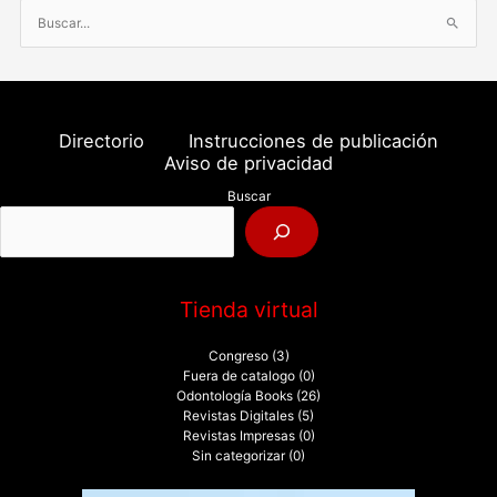
B
u
s
c
a
Directorio
Instrucciones de publicación
r
Aviso de privacidad
p
Buscar
o
r
:
Tienda virtual
Congreso
(3)
Fuera de catalogo
(0)
Odontología Books
(26)
Revistas Digitales
(5)
Revistas Impresas
(0)
Sin categorizar
(0)