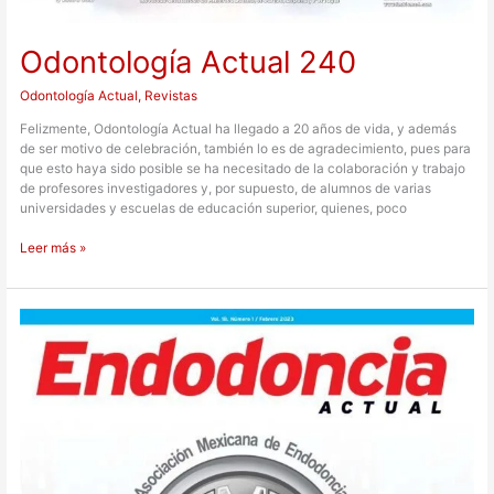
Odontología Actual 240
Odontología Actual
,
Revistas
Felizmente, Odontología Actual ha llegado a 20 años de vida, y además
de ser motivo de celebración, también lo es de agradecimiento, pues para
que esto haya sido posible se ha necesitado de la colaboración y trabajo
de profesores investigadores y, por supuesto, de alumnos de varias
universidades y escuelas de educación superior, quienes, poco
Leer más »
Endodoncia
Actual
52