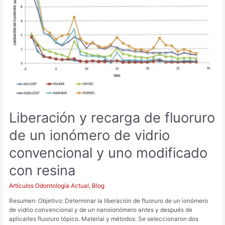
de
fluoruro
de
un
ionómero
de
vidrio
convencional
y
uno
modificado
con
Liberación y recarga de fluoruro
resina
de un ionómero de vidrio
convencional y uno modificado
con resina
Artículos Odontología Actual
,
Blog
Resumen: Objetivo: Determinar la liberación de fluoruro de un ionómero
de vidrio convencional y de un nanoionómero antes y después de
aplicarles fluoruro tópico. Material y métodos: Se seleccionaron dos