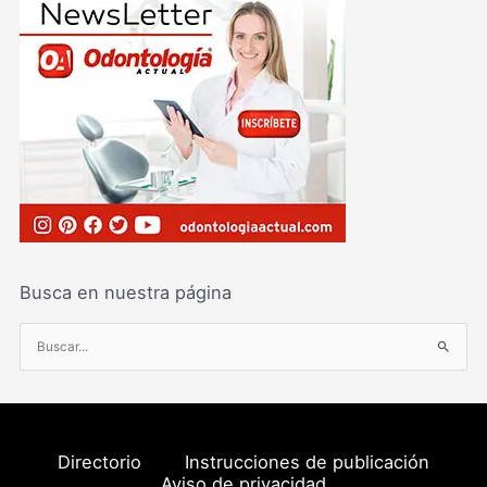
Busca en nuestra página
B
u
s
c
a
Directorio
Instrucciones de publicación
r
Aviso de privacidad