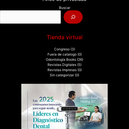
p
Buscar
o
r
:
Tienda virtual
Congreso
(3)
Fuera de catalogo
(0)
Odontología Books
(26)
Revistas Digitales
(5)
Revistas Impresas
(0)
Sin categorizar
(0)