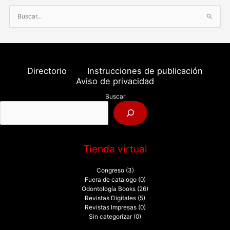
B
u
s
c
a
Directorio
Instrucciones de publicación
r
Aviso de privacidad
p
Buscar
o
r
:
Tienda virtual
Congreso
(3)
Fuera de catalogo
(0)
Odontología Books
(26)
Revistas Digitales
(5)
Revistas Impresas
(0)
Sin categorizar
(0)