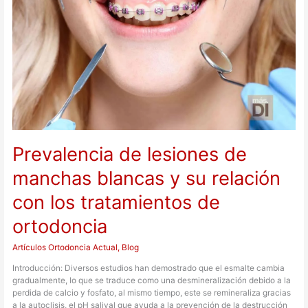
blancas
y
su
relación
con
los
tratamientos
de
ortodoncia
Prevalencia de lesiones de
manchas blancas y su relación
con los tratamientos de
ortodoncia
Artículos Ortodoncia Actual
,
Blog
Introducción: Diversos estudios han demostrado que el esmalte cambia
gradualmente, lo que se traduce como una desmineralización debido a la
perdida de calcio y fosfato, al mismo tiempo, este se remineraliza gracias
a la autoclisis, el pH salival que ayuda a la prevención de la destrucción