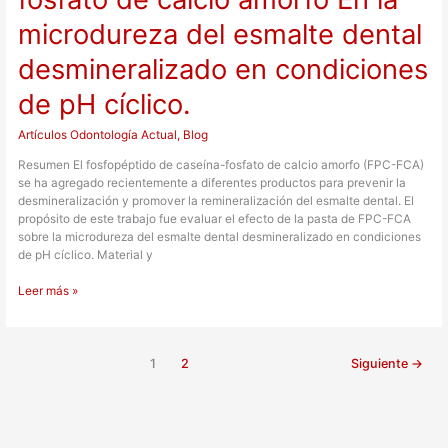
condiciones
microdureza del esmalte dental
de
pH
desmineralizado en condiciones
cíclico.
de pH cíclico.
Artículos Odontología Actual
,
Blog
Resumen El fosfopéptido de caseína-fosfato de calcio amorfo (FPC-FCA)
se ha agregado recientemente a diferentes productos para prevenir la
desmineralización y promover la remineralización del esmalte dental. El
propósito de este trabajo fue evaluar el efecto de la pasta de FPC-FCA
sobre la microdureza del esmalte dental desmineralizado en condiciones
de pH cíclico. Material y
Leer más »
1
2
Siguiente
→