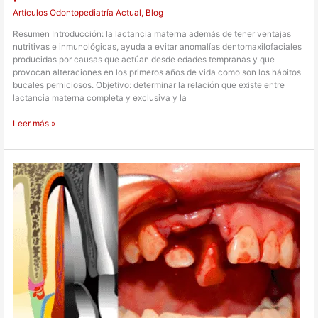
Artículos Odontopediatría Actual
,
Blog
Resumen Introducción: la lactancia materna además de tener ventajas
nutritivas e inmunológicas, ayuda a evitar anomalías dentomaxilofaciales
producidas por causas que actúan desde edades tempranas y que
provocan alteraciones en los primeros años de vida como son los hábitos
bucales perniciosos. Objetivo: determinar la relación que existe entre
lactancia materna completa y exclusiva y la
Leer más »
Traumatología
dentoalveolar
en
niños