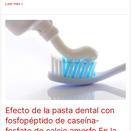
Leer más »
Efecto
de
la
pasta
dental
con
fosfopéptido
de
caseína-
fosfato
de
calcio
amorfo
En
la
microdureza
del
Efecto de la pasta dental con
esmalte
dental
fosfopéptido de caseína-
desmineralizado
en
fosfato de calcio amorfo En la