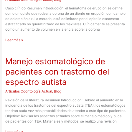
Caso clínico Resumen Introducción: el hematoma de erupción se define
como un quiste que rodea la corona de un diente en erupción con cambio
de coloración azul a morado, está delimitado por el epitelio escamoso
estratificado no queratinizado de los maxilares. Clínicamente se presenta
como un aumento de volumen en la encía sobre la corona
Leer más »
Manejo estomatológico de
Manejo
estomatológico
pacientes con trastorno del
de
pacientes
espectro autista
con
trastorno
del
Artículos Odontología Actual
,
Blog
espectro
Revisión de la literatura Resumen Introducción: Debido al aumento en la
autista
incidencia de los trastornos del espectro autista (TEA), los estomatólogos
tendrán cada vez más probabilidades de atender a este tipo de pacientes.
Objetivo: Revisar los aspectos actuales sobre el manejo médico y bucal
de pacientes con TEA. Materiales y métodos: se realizó una revisión
Leer más »