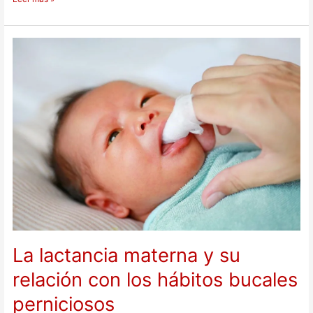
La
lactancia
materna
y
su
relación
con
los
hábitos
bucales
perniciosos
La lactancia materna y su
relación con los hábitos bucales
perniciosos