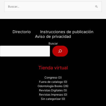
B
u
s
c
a
Directorio
Instrucciones de publicación
r
Aviso de privacidad
p
Buscar
o
r
:
Tienda virtual
Congreso
(3)
Fuera de catalogo
(0)
Odontología Books
(26)
Revistas Digitales
(5)
Revistas Impresas
(0)
Sin categorizar
(0)