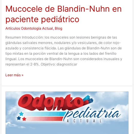
Mucocele de Blandin-Nuhn en
Mucocele
de
paciente pediátrico
Blandin-
Nuhn
en
Artículos Odontología Actual
,
Blog
paciente
Resumen Introducción: los mucoceles son lesiones benignas de las
pediátrico
glándulas salivales menores, nodulares y/o vesiculares, de color rojo-
azulado y consistencia flácida. Las glándulas de Blandin-Nuhn son de
tipo mixtas en la porción ventral de la lengua a los lados del frenillo
lingual. Los mucoceles de Blandin-Nuhn son considerados inusuales y
representan el 2-8%. Objetivo: diagnosticar
Leer más »
Hematoma
de
erupción