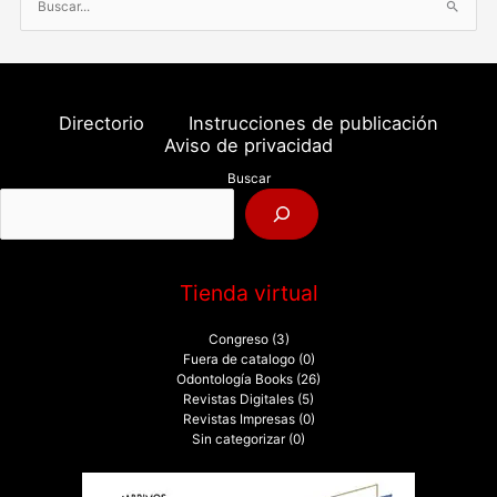
B
u
s
c
a
Directorio
Instrucciones de publicación
r
Aviso de privacidad
p
Buscar
o
r
:
Tienda virtual
Congreso
(3)
Fuera de catalogo
(0)
Odontología Books
(26)
Revistas Digitales
(5)
Revistas Impresas
(0)
Sin categorizar
(0)