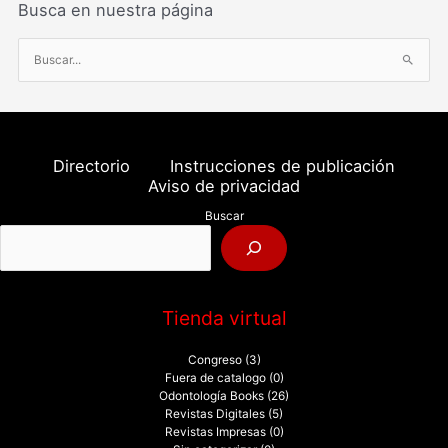
Busca en nuestra página
B
u
s
c
a
Directorio
Instrucciones de publicación
r
Aviso de privacidad
p
Buscar
o
r
:
Tienda virtual
Congreso
(3)
Fuera de catalogo
(0)
Odontología Books
(26)
Revistas Digitales
(5)
Revistas Impresas
(0)