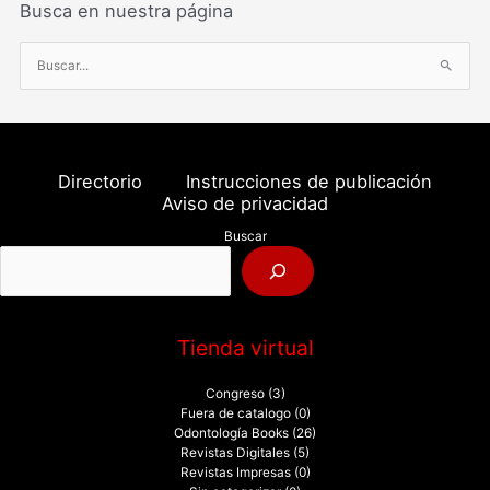
Busca en nuestra página
B
u
s
c
a
Directorio
Instrucciones de publicación
r
Aviso de privacidad
p
Buscar
o
r
:
Tienda virtual
Congreso
(3)
Fuera de catalogo
(0)
Odontología Books
(26)
Revistas Digitales
(5)
Revistas Impresas
(0)