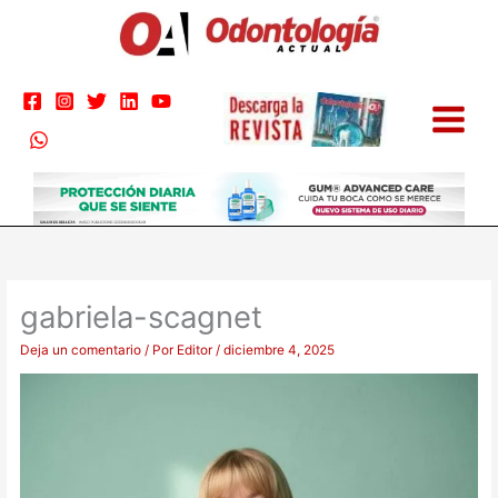
Ir
al
contenido
gabriela-scagnet
Deja un comentario
/ Por
Editor
/
diciembre 4, 2025