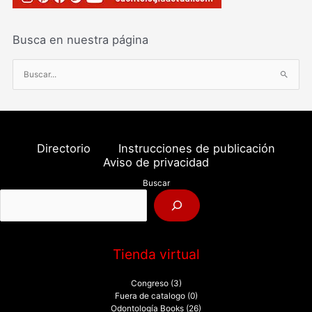
Busca en nuestra página
B
u
s
c
a
Directorio
Instrucciones de publicación
r
Aviso de privacidad
p
Buscar
o
r
:
Tienda virtual
Congreso
(3)
Fuera de catalogo
(0)
Odontología Books
(26)