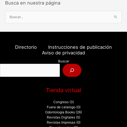
Busca en nuestra página
B
u
s
c
a
Directorio
Instrucciones de publicación
r
Aviso de privacidad
p
Buscar
o
r
:
Tienda virtual
Congreso
(3)
Fuera de catalogo
(0)
Odontología Books
(26)
Revistas Digitales
(5)
Revistas Impresas
(0)