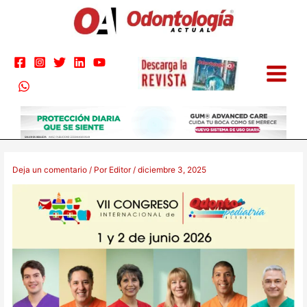
Ir
B
al
u
contenido
s
c
a
r
p
o
r
Nombre*
Correo
Web
:
electrónico*
Deja un comentario
/ Por
Editor
/
diciembre 3, 2025