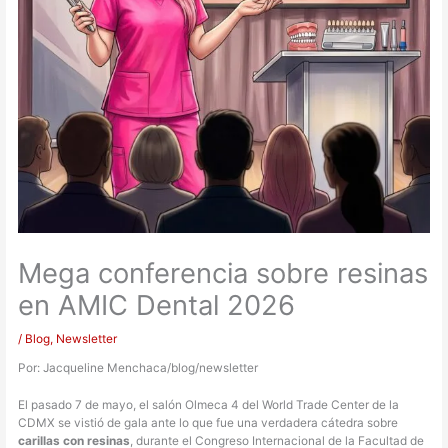
Mega conferencia sobre resinas
en AMIC Dental 2026
/
Blog
,
Newsletter
Por: Jacqueline Menchaca/blog/newsletter
El pasado 7 de mayo, el salón Olmeca 4 del World Trade Center de la
CDMX se vistió de gala ante lo que fue una verdadera cátedra sobre
carillas con resinas
, durante el Congreso Internacional de la Facultad de