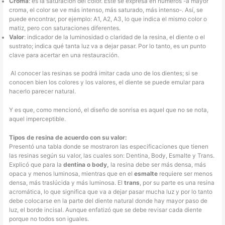
Croma
: es la saturación del color. Este se expresa en números -a mayor
croma, el color se ve más intenso, más saturado, más intenso-. Así, se
puede encontrar, por ejemplo: A1, A2, A3, lo que indica el mismo color o
matiz, pero con saturaciones diferentes.
Valor
: indicador de la luminosidad o claridad de la resina, el diente o el
sustrato; indica qué tanta luz va a dejar pasar. Por lo tanto, es un punto
clave para acertar en una restauración.
Al conocer las resinas se podrá imitar cada uno de los dientes; si se
conocen bien los colores y los valores, el diente se puede emular para
hacerlo parecer natural.
Y es que, como mencionó, el diseño de sonrisa es aquel que no se nota,
aquel imperceptible.
Tipos de resina de acuerdo con su valor:
Presentó una tabla donde se mostraron las especificaciones que tienen
las resinas según su valor, las cuales son: Dentina, Body, Esmalte y Trans.
Explicó que para la
dentina o body,
la resina debe ser más densa, más
opaca y menos luminosa, mientras que en el
esmalte
requiere ser menos
densa, más traslúcida y más luminosa. El
trans
, por su parte es una resina
acromática, lo que significa que va a dejar pasar mucha luz y por lo tanto
debe colocarse en la parte del diente natural donde hay mayor paso de
luz, el borde incisal. Aunque enfatizó que se debe revisar cada diente
porque no todos son iguales.