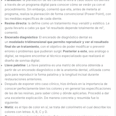
Planeación
: la planeación de las carillas la lleva a cabo sobre los dientes
a través de un programa digital para conocer cómo se verán ya con el
procedimiento. Sin embargo, comentó que ella, antes de meterla al
programa, realiza la planeación de forma convencional (Power Point), con
las medidas específicas de cada diente.
Resina directa
: la define como un tratamiento muy versátil y estético. Le
gusta llevarlo a cabo ya que “el resultado depende totalmente de mí”,
comentó.
Encerado diagnóstico
: El encerado de diagnóstico dental es
un
modelado tridimensional que permite reproducir y ver el resultado
final de un tratamiento
, con el objetivo de poder modificar o prevenir
errores o problemas que pudieran surgir.
Posterior a este
, sea análogo o
digital, se requiere encontrar al técnico especializado que realizará el
diseño de sonrisa digital.
Llave palatina
: La llave palatina es una matriz de silicona obtenida a
partir de un encerado diagnóstico o de la anatomía dental, utilizada como
guía para reproducir la forma palatina y la longitud incisal durante
restauraciones anteriores.
Después de exponer otro caso clínico, hizo énfasis en la importancia de
conocer perfectamente bien los colores y en general las especificaciones
de las de las resinas, para saber cómo y dónde aplicarlas. Procedió a dar
una excelente explicación. De manera concreta y resumida fue lo
siguiente:
Matiz
: es el tipo de color en sí; se trata del colorímetro el cual describe los
colores con letras: A, B, C y D.