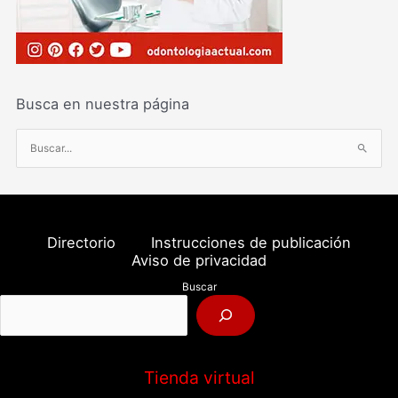
Busca en nuestra página
B
u
s
c
a
Directorio
Instrucciones de publicación
r
Aviso de privacidad
p
Buscar
o
r
:
Tienda virtual